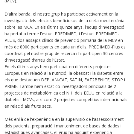
(MCV).
D'altra banda, el nostre grup ha participat activament en la
investigació dels efectes beneficiosos de la dieta mediterrània
sobre les MCV. En els últims quinze anys, l'equip d'investigació
ha portat a terme l'estudi PREDIMED, i l'estudi PREDIMED-
PLUS, dos assajos clínics de prevenció primària de la MCV en
més de 8000 participants en cada un d'ells. PREDIMED-Plus es
coordinat pel nostre grup de recerca i hi participen 30 centres
d'investigació d'arreu de l'Estat.
En els últims anys hem participat en diferents projectes
Europeus en relació a la nutrició, la obesitat i la diabetis entre
els que destaquen DEPLAN-CAT, SATIN, EAT2BENICE, STOP i
PRIME. També hem estat co-investigadors principals de 2
projectes de metabolòmica del NIH dels EEUU en relació a la
diabetis i MCVs, així com 2 projectes competitius internacionals
en relació als fruits secs.
Més enllà de l'experiència en la supervisió de l'assessorament
dels pacients, preparació i manteniment de bases de dades i
estadístiques avançades, el grup ha adquirit experiència