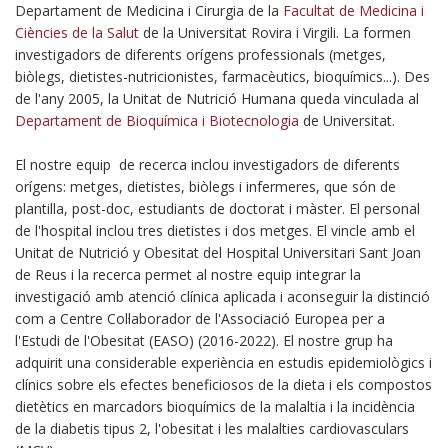
Departament de Medicina i Cirurgia de la
Facultat de Medicina i
Ciències de la Salut
de la Universitat Rovira i Virgili. La formen
investigadors de diferents orígens professionals (metges,
biòlegs, dietistes-nutricionistes, farmacèutics, bioquímics...). Des
de l'any 2005, la Unitat de Nutrició Humana queda vinculada al
Departament de Bioquímica i Biotecnologia
de Universitat.
El nostre equip de recerca inclou investigadors de diferents
orígens: metges, dietistes, biòlegs i infermeres, que són de
plantilla, post-doc, estudiants de doctorat i màster. El personal
de l'hospital inclou tres dietistes i dos metges. El vincle amb el
Unitat de Nutrició y Obesitat del Hospital Universitari Sant Joan
de Reus i la recerca permet al nostre equip integrar la
investigació amb atenció clínica aplicada i aconseguir la distinció
com a Centre Col·laborador de l'Associació Europea per a
l'Estudi de l'Obesitat (EASO) (2016-2022). El nostre grup ha
adquirit una considerable experiència en estudis epidemiològics i
clínics sobre els efectes beneficiosos de la dieta i els compostos
dietètics en marcadors bioquímics de la malaltia i la incidència
de la diabetis tipus 2, l'obesitat i les malalties cardiovasculars