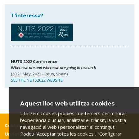
T'interessa?
NUTS 2022 Conference
W
here we are and where we are going in research
(20,21 May, 2022 - Reus, Spain)
SEE THE NUTS2022 WEBSITE
Aquest lloc web utilitza cookies
Utilitzem cookies pròpies i de tercers per millorar
l’experiència d’usuari, analitzar el trànsit, la vostra
Contacte
navegació al web i personalitzar el contingut.
Podeu “Acceptar totes les cookies”, “Configurar
Unitat de Nutrició Humana